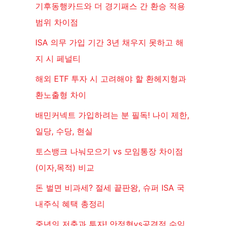
기후동행카드와 더 경기패스 간 환승 적용
범위 차이점
ISA 의무 가입 기간 3년 채우지 못하고 해
지 시 페널티
해외 ETF 투자 시 고려해야 할 환헤지형과
환노출형 차이
배민커넥트 가입하려는 분 필독! 나이 제한,
일당, 수당, 현실
토스뱅크 나눠모으기 vs 모임통장 차이점
(이자,목적) 비교
돈 벌면 비과세? 절세 끝판왕, 슈퍼 ISA 국
내주식 혜택 총정리
중년의 저축과 투자! 안정형vs공격적 수익