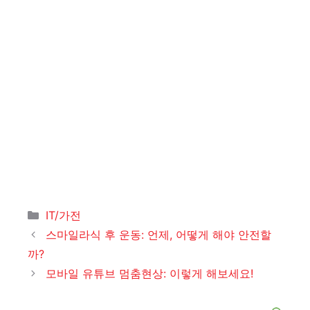
카
IT/가전
테
스마일라식 후 운동: 언제, 어떻게 해야 안전할
고
까?
리
모바일 유튜브 멈춤현상: 이렇게 해보세요!