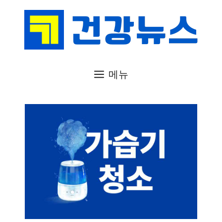
컨
텐
츠
로
건
메뉴
너
뛰
기