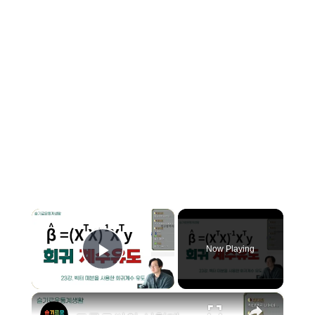
×
Now Playing
Play Video
×