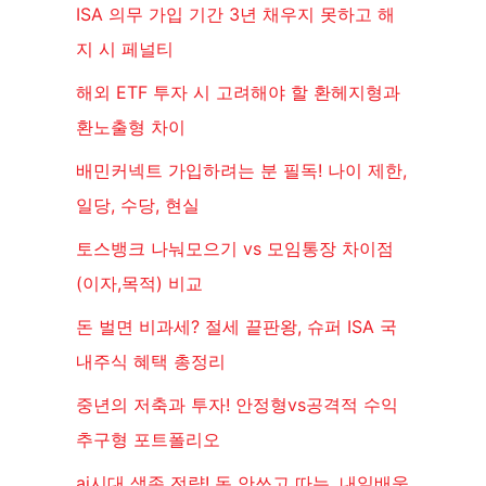
ISA 의무 가입 기간 3년 채우지 못하고 해
지 시 페널티
해외 ETF 투자 시 고려해야 할 환헤지형과
환노출형 차이
배민커넥트 가입하려는 분 필독! 나이 제한,
일당, 수당, 현실
토스뱅크 나눠모으기 vs 모임통장 차이점
(이자,목적) 비교
돈 벌면 비과세? 절세 끝판왕, 슈퍼 ISA 국
내주식 혜택 총정리
중년의 저축과 투자! 안정형vs공격적 수익
추구형 포트폴리오
ai시대 생존 전략! 돈 안쓰고 따는, 내일배움