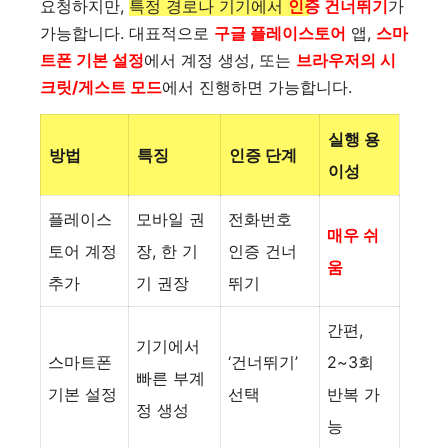
요청하지만,
특정 경로나 기기에서
인증 건너뛰기
가
가능합니다.
대표적으로
구글 플레이스토어
앱,
스마
트폰 기본 설정
에서 계정 생성, 또는
브라우저의 시
크릿/게스트 모드
에서 진행하면 가능합니다.
실행 용
방법
특징
인증 단계
이성
플레이스
모바일 권
전화번호
매우 쉬
토어 계정
장, 한 기
인증 건너
움
추가
기 권장
뛰기
간편,
기기에서
스마트폰
‘건너뛰기’
2~3회
빠른 부계
기본 설정
선택
반복 가
정 생성
능