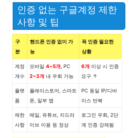
인증 없는 구글계정 제한
사항 및 팁
구
핸드폰 인증 없이 가
꼭 인증 필요한
분
능
상황
계정
모바일
4~5개
, PC
6개
이상 시 인증
개수
2~3개
내 우회 가능
요구 ↑
플랫
플레이스토어, 스마트
PC 동일 IP/디바
폼
폰, 일부 앱
이스 반복
제한
메일, 유튜브, 지드라
로그인 우회, 2단
사항
이브 이용 등 정상
계 인증 강제됨