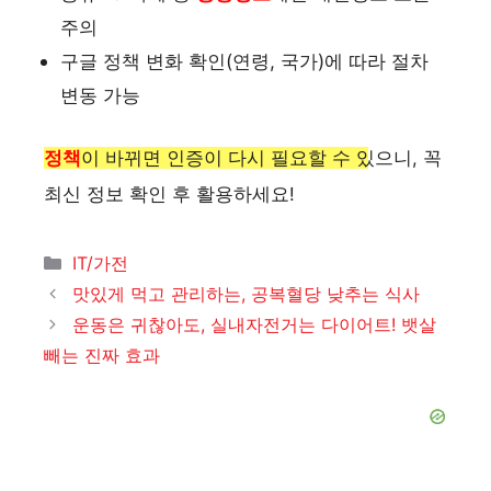
주의
구글 정책 변화 확인(연령, 국가)에 따라 절차
변동 가능
정책
이 바뀌면 인증이 다시 필요할 수 있으니, 꼭
최신 정보 확인 후 활용하세요!
카
IT/가전
테
맛있게 먹고 관리하는, 공복혈당 낮추는 식사
고
운동은 귀찮아도, 실내자전거는 다이어트! 뱃살
리
빼는 진짜 효과