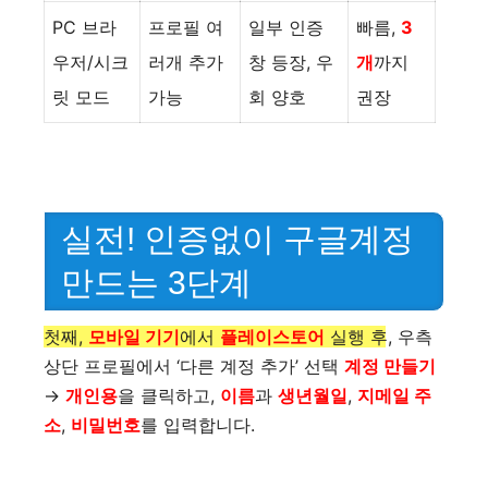
PC 브라
프로필 여
일부 인증
빠름,
3
우저/시크
러개 추가
창 등장, 우
개
까지
릿 모드
가능
회 양호
권장
실전! 인증없이 구글계정
만드는 3단계
첫째,
모바일 기기
에서
플레이스토어
실행 후, 우측
상단 프로필에서 ‘다른 계정 추가’ 선택
계정 만들기
→
개인용
을 클릭하고,
이름
과
생년월일
,
지메일 주
소
,
비밀번호
를 입력합니다.