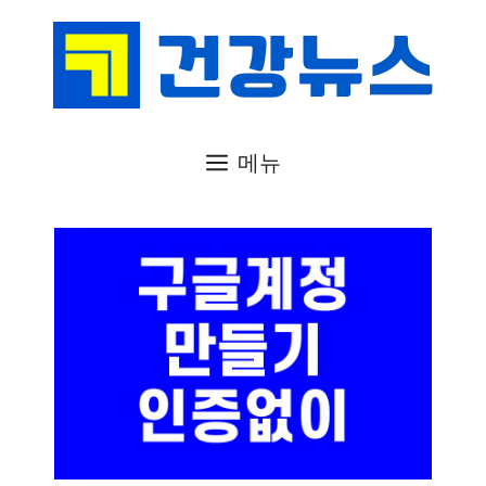
컨
텐
츠
로
건
메뉴
너
뛰
기