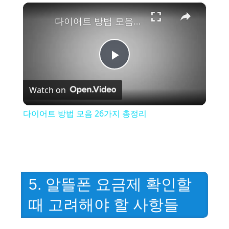
×
다이어트 방법 모음 26가지 총정리
P
Watch on
l
다이어트 방법 모음 26가지 총정리
a
y
5. 알뜰폰 요금제 확인할
V
때 고려해야 할 사항들
i