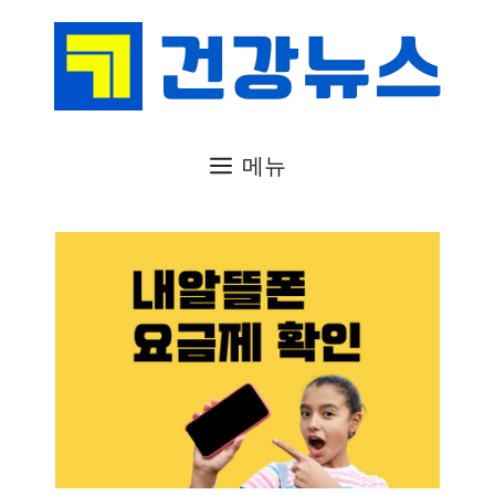
컨
텐
츠
로
건
메뉴
너
뛰
기