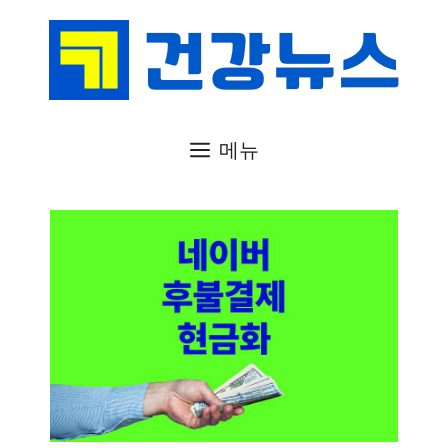
컨
텐
츠
로
건
메뉴
너
뛰
기