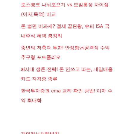
토스뱅크 나눠모으기 vs 모임통장 차이점
(이자,목적) 비교
돈 벌면 비과세? 절세 끝판왕, 슈퍼 ISA 국
내주식 혜택 총정리
중년의 저축과 투자! 안정형vs공격적 수익
추구형 포트폴리오
ai시대 생존 전략! 돈 안쓰고 따는, 내일배움
카드 자격증 종류
한국투자증권 cma 금리 확인 방법! 이자 수
익 최대화
개인정보처리방침