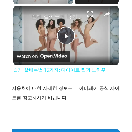
×
쉽게 살빼는법 15가지: 다이어트 팁과 노하우
P
Watch on
l
쉽게 살빼는법 15가지: 다이어트 팁과 노하우
a
사용처에 대한 자세한 정보는 네이버페이 공식 사이
y
트를 참고하시기 바랍니다.
V