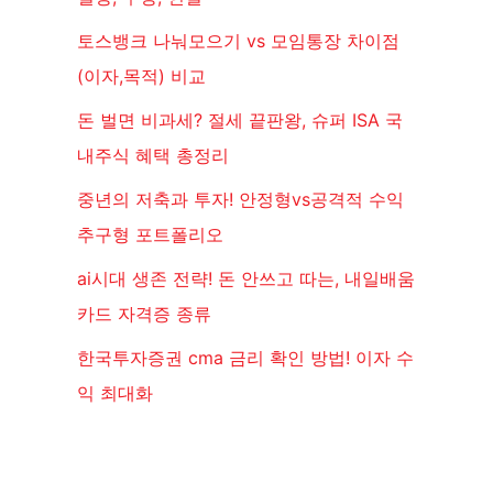
토스뱅크 나눠모으기 vs 모임통장 차이점
(이자,목적) 비교
돈 벌면 비과세? 절세 끝판왕, 슈퍼 ISA 국
내주식 혜택 총정리
중년의 저축과 투자! 안정형vs공격적 수익
추구형 포트폴리오
ai시대 생존 전략! 돈 안쓰고 따는, 내일배움
카드 자격증 종류
한국투자증권 cma 금리 확인 방법! 이자 수
익 최대화