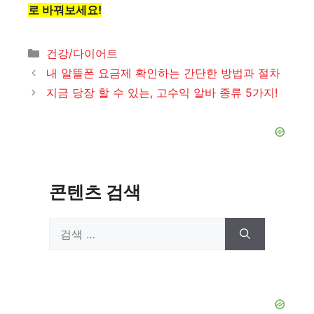
로 바꿔보세요!
카
건강/다이어트
테
내 알뜰폰 요금제 확인하는 간단한 방법과 절차
고
지금 당장 할 수 있는, 고수익 알바 종류 5가지!
리
콘텐츠 검색
검
색: