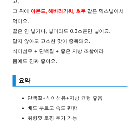
고,
d
그 위에
아몬드, 해바라기씨, 호두
같은 믹스넣어서
e
먹어요.
꿀은 안 넣거나, 넣더라도 0.3스푼만 넣어요.
o
달지 않아도 고소한 맛이 중독돼요.
식이섬유 + 단백질 + 좋은 지방 조합이라
몸에도 진짜 좋아요.
요약
단백질+식이섬유+지방 균형 좋음
배도 부르고 속도 편함
취향껏 토핑 추가 가능