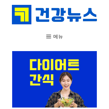
컨
텐
츠
로
건
메뉴
너
뛰
기