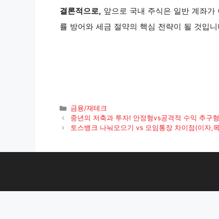
결론적으로,
앞으로 국내 주식은 일반 계좌가
률 방어와 세금 절약의 핵심 전략이 될 것입니
카
금융/재테크
테
중년의 저축과 투자! 안정형vs공격적 수익 추구
고
토스뱅크 나눠모으기 vs 모임통장 차이점(이자,목
리