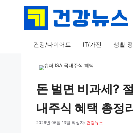
컨
텐
츠
로
건
건강/다이어트
IT/가전
생활 
너
뛰
기
돈 벌면 비과세? 절
내주식 혜택 총정
2026년 05월 13일
작성자:
건강뉴스