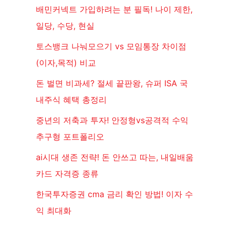
배민커넥트 가입하려는 분 필독! 나이 제한,
일당, 수당, 현실
토스뱅크 나눠모으기 vs 모임통장 차이점
(이자,목적) 비교
돈 벌면 비과세? 절세 끝판왕, 슈퍼 ISA 국
내주식 혜택 총정리
중년의 저축과 투자! 안정형vs공격적 수익
추구형 포트폴리오
ai시대 생존 전략! 돈 안쓰고 따는, 내일배움
카드 자격증 종류
한국투자증권 cma 금리 확인 방법! 이자 수
익 최대화