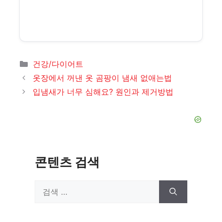
카
건강/다이어트
테
옷장에서 꺼낸 옷 곰팡이 냄새 없애는법
고
입냄새가 너무 심해요? 원인과 제거방법
리
콘텐츠 검색
검
색: