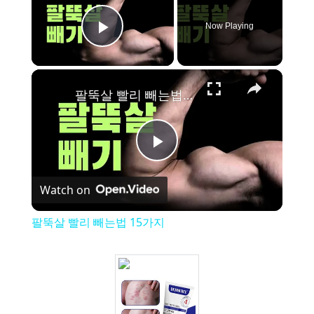
Now Playing
Play Video
×
팔뚝살 빨리 빼는법 15가지
P
Watch on
l
팔뚝살 빨리 빼는법 15가지
a
y