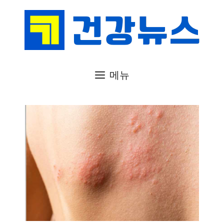
컨
텐
츠
로
건
메뉴
너
뛰
기