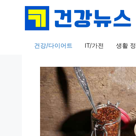
컨
텐
츠
로
건
건강/다이어트
IT/가전
생활 
너
뛰
기