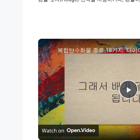
복합탄수화물 종류 18가지: 다이
P
l
Watch on
a