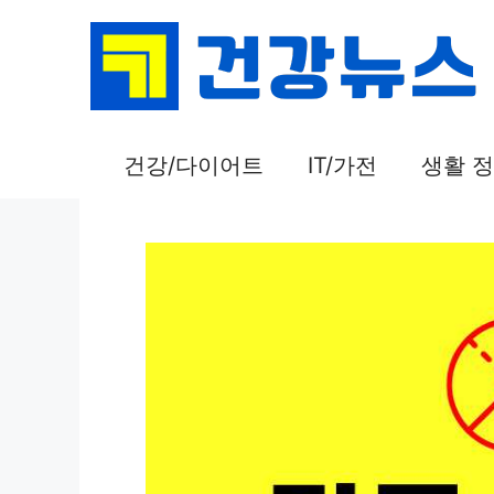
컨
텐
츠
로
건
건강/다이어트
IT/가전
생활 
너
뛰
기