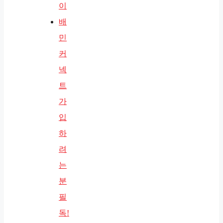
이
배
민
커
넥
트
가
입
하
려
는
분
필
독!