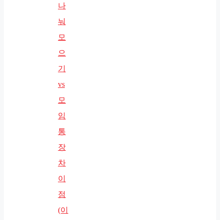
나
눠
모
으
기
vs
모
임
통
장
차
이
점
(이