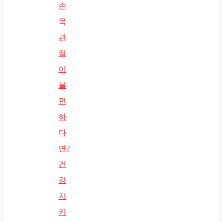
손
목
관
절
이
불
편
하
다
면?
건
강
지
키