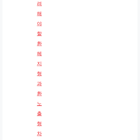
려
해
야
할
환
헤
지
형
과
환
노
출
형
차