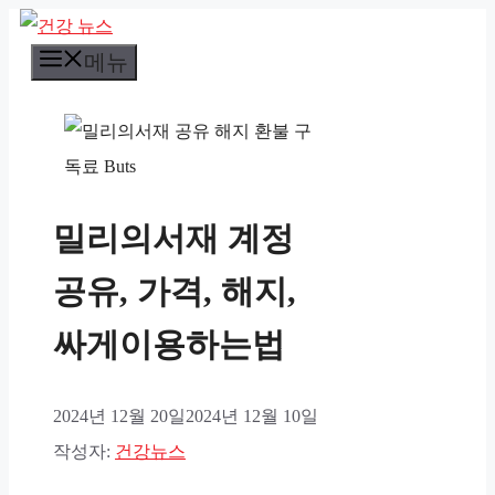
컨
메뉴
텐
츠
로
건
너
밀리의서재 계정
뛰
기
공유, 가격, 해지,
싸게이용하는법
2024년 12월 20일
2024년 12월 10일
작성자:
건강뉴스