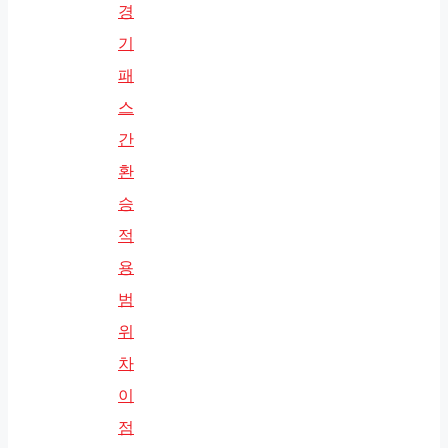
경
기
패
스
간
환
승
적
용
범
위
차
이
점