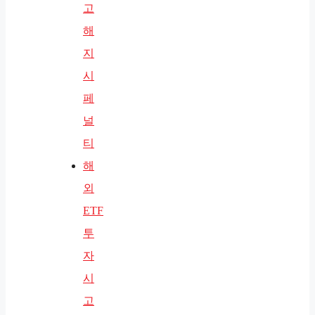
고
해
지
시
페
널
티
해
외
ETF
투
자
시
고