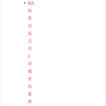
ISA
의
무
가
입
기
간
3
년
채
우
지
못
하