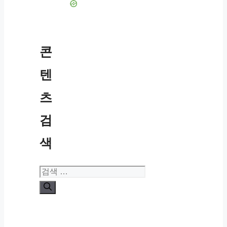
콘
텐
츠
검
색
검
색: