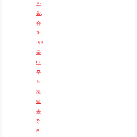
판
왕,
슈
퍼
ISA
국
내
주
식
혜
택
총
정
리