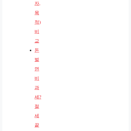
자,
목
적)
비
교
돈
벌
면
비
과
세?
절
세
끝