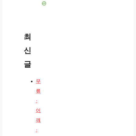
최
신
글
무
릎
·
어
깨
·