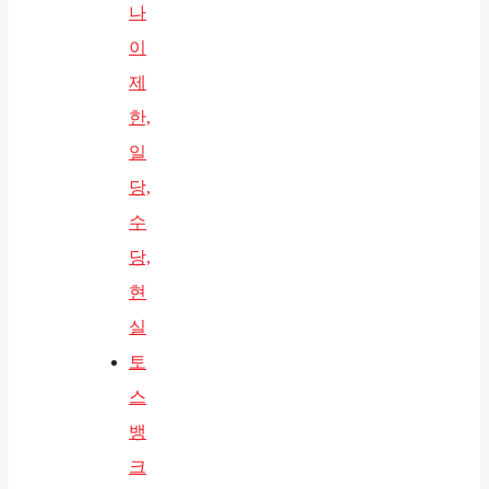
나
이
제
한,
일
당,
수
당,
현
실
토
스
뱅
크