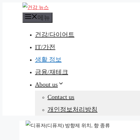
컨
메뉴
텐
츠
건강/다이어트
로
IT/가전
건
너
생활 정보
뛰
금융/재테크
기
About us
Contact us
개인정보처리방침