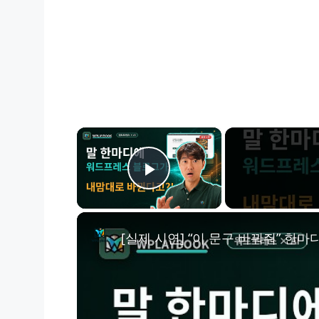
×
Play Video