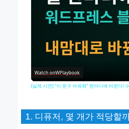
Watch on
WPlaybook
[실제 시연] “이 문구 바꿔줘” 한마디에 바뀐다!
1. 디퓨저, 몇 개가 적당할