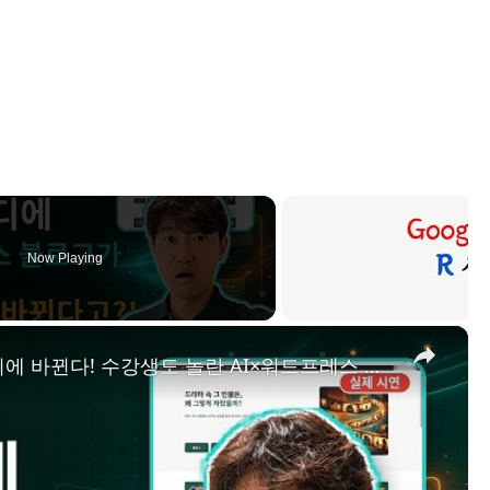
Now Playing
×
[실제 시연] “이 문구 바꿔줘” 한마디에 바뀐다! 수강생도 놀란 AI×워드프레스 실제 시연