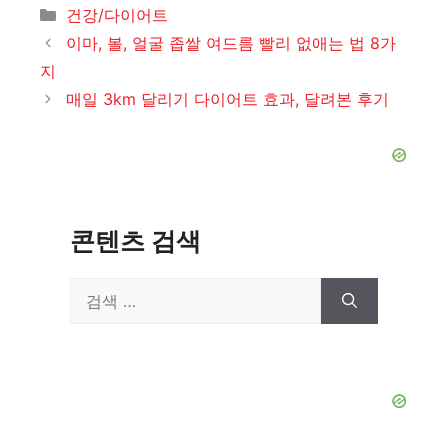
카
건강/다이어트
테
이마, 볼, 얼굴 좁쌀 여드름 빨리 없애는 법 8가
고
지
리
매일 3km 달리기 다이어트 효과, 달려본 후기
콘텐츠 검색
검
색: