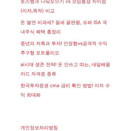
토스뱅크 나눠모으기 vs 모임통장 차이점
(이자,목적) 비교
돈 벌면 비과세? 절세 끝판왕, 슈퍼 ISA 국
내주식 혜택 총정리
중년의 저축과 투자! 안정형vs공격적 수익
추구형 포트폴리오
ai시대 생존 전략! 돈 안쓰고 따는, 내일배움
카드 자격증 종류
한국투자증권 cma 금리 확인 방법! 이자 수
익 최대화
개인정보처리방침