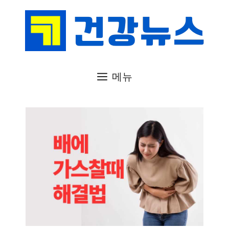
컨
텐
츠
로
건
메뉴
너
뛰
기