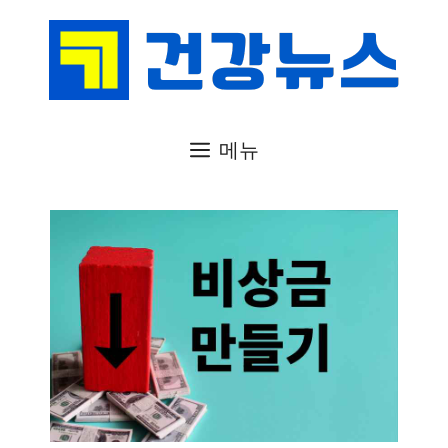
컨
텐
츠
로
건
메뉴
너
뛰
기