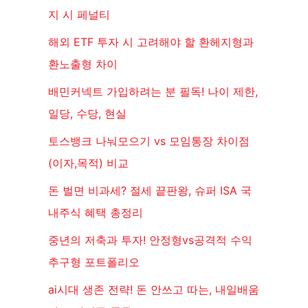
지 시 페널티
해외 ETF 투자 시 고려해야 할 환헤지형과
환노출형 차이
배민커넥트 가입하려는 분 필독! 나이 제한,
일당, 수당, 현실
토스뱅크 나눠모으기 vs 모임통장 차이점
(이자,목적) 비교
돈 벌면 비과세? 절세 끝판왕, 슈퍼 ISA 국
내주식 혜택 총정리
중년의 저축과 투자! 안정형vs공격적 수익
추구형 포트폴리오
ai시대 생존 전략! 돈 안쓰고 따는, 내일배움