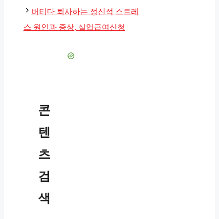
리
버티다 퇴사하는 정신적 스트레
스 원인과 증상, 실업급여신청
콘
텐
츠
검
색