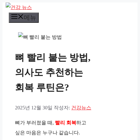
컨
메뉴
텐
츠
로
건
뼈 빨리 붙는 방법,
너
뛰
의사도 추천하는
기
회복 루틴은?
2025년 12월 30일
작성자:
건강뉴스
뼈가 부러졌을 때,
빨리 회복
하고
싶은 마음은 누구나 같습니다.