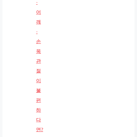
·
어
깨
·
손
목
관
절
이
불
편
하
다
면?