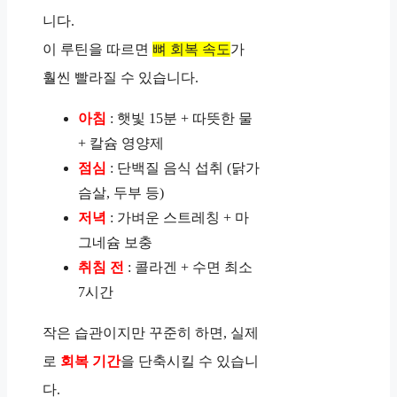
니다.
이 루틴을 따르면
뼈 회복 속도
가
훨씬 빨라질 수 있습니다.
아침
: 햇빛 15분 + 따뜻한 물
+ 칼슘 영양제
점심
: 단백질 음식 섭취 (닭가
슴살, 두부 등)
저녁
: 가벼운 스트레칭 + 마
그네슘 보충
취침 전
: 콜라겐 + 수면 최소
7시간
작은 습관이지만 꾸준히 하면, 실제
로
회복 기간
을 단축시킬 수 있습니
다.