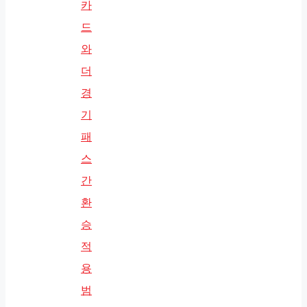
카
드
와
더
경
기
패
스
간
환
승
적
용
범