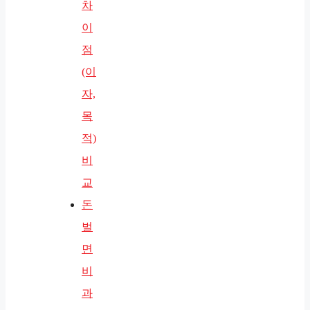
차
이
점
(이
자,
목
적)
비
교
돈
벌
면
비
과