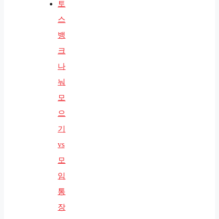
토
스
뱅
크
나
눠
모
으
기
vs
모
임
통
장