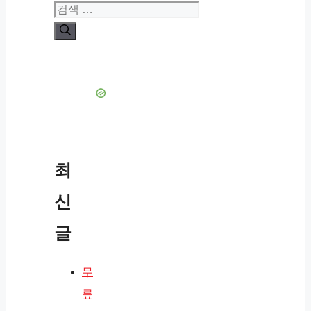
검
색:
최
신
글
무
릎