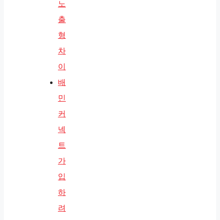
노
출
형
차
이
배
민
커
넥
트
가
입
하
려