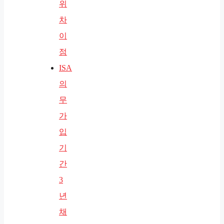
위
차
이
점
ISA
의
무
가
입
기
간
3
년
채