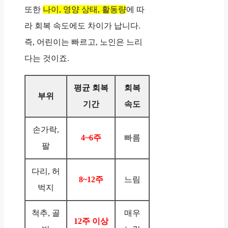
또한
나이, 영양 상태, 활동량
에 따
라 회복 속도에도 차이가 납니다.
즉, 어린이는 빠르고, 노인은 느리
다는 것이죠.
평균 회복
회복
부위
기간
속도
손가락,
4~6주
빠름
팔
다리, 허
8~12주
느림
벅지
척추, 골
매우
12주 이상