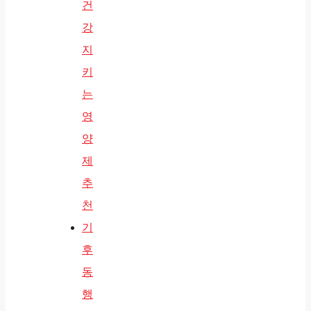
건
강
지
키
는
영
양
제
추
천
기
후
동
행