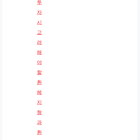
투
자
시
고
려
해
야
할
환
헤
지
형
과
환