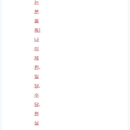
는
분
필
독!
나
이
제
한,
일
당,
수
당,
현
실