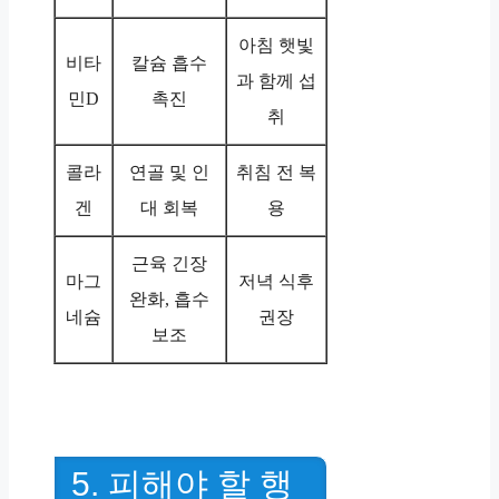
아침 햇빛
비타
칼슘 흡수
과 함께 섭
민D
촉진
취
콜라
연골 및 인
취침 전 복
겐
대 회복
용
근육 긴장
마그
저녁 식후
완화, 흡수
네슘
권장
보조
5. 피해야 할 행