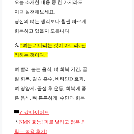
오늘 소개한 내용 중 한 가지라도
지금 실천해보세요.
당신의 뼈는 생각보다 훨씬 빠르게
회복하고 있을지 모릅니다.
💪
“뼈는 기다리는 것이 아니라, 관
리하는 것이다.”
뼈 빨리 붙는 음식, 뼈 회복 기간, 골
절 회복, 칼슘 흡수, 비타민D 효과,
뼈 영양제, 골절 후 운동, 회복에 좋
은 음식, 뼈 튼튼하게, 수면과 회복
카
건강/다이어트
테
NMN 효능! 피로 날리고 젊은 되
고
찾는 복용 후기!