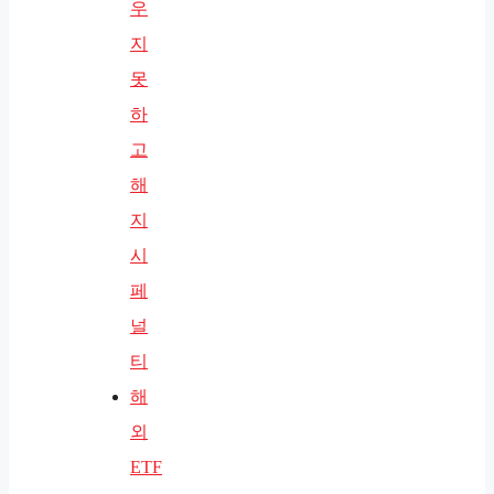
우
지
못
하
고
해
지
시
페
널
티
해
외
ETF