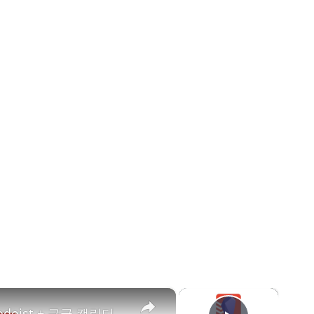
×
×
일정관리 완벽정리 (옵시디언 + todoist + 구글 캘린더 + 플러그인)