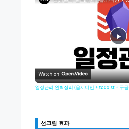
P
l
Watch on
a
일정관리 완벽정리 (옵시디언 + todoist + 구
y
V
선크림 효과