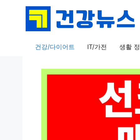
컨
텐
츠
로
건
건강/다이어트
IT/가전
생활 
너
뛰
기