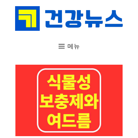
컨
텐
츠
로
건
메뉴
너
뛰
기