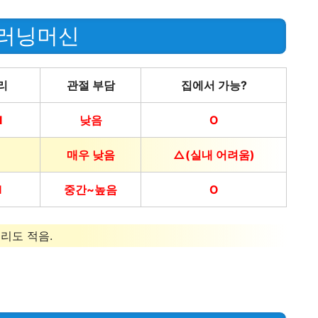
i
s 러닝머신
d
리
관절 부담
집에서 가능?
e
l
낮음
O
o
매우 낮음
△(실내 어려움)
l
중간~높음
O
리도 적음.