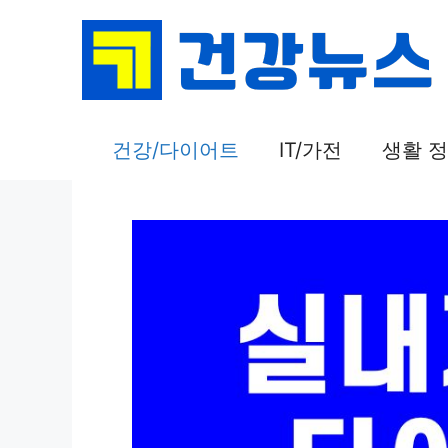
컨
텐
츠
로
건
건강/다이어트
IT/가전
생활 
너
뛰
기