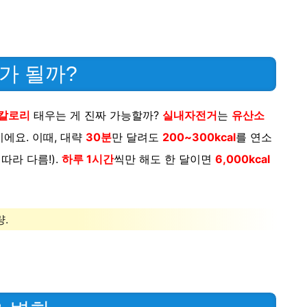
가 될까?
칼로리
태우는 게 진짜 가능할까?
실내자전거
는
유산소
에요. 이때, 대략
30분
만 달려도
200~300kcal
를 연소
따라 다름!).
하루 1시간
씩만 해도 한 달이면
6,000kcal
.