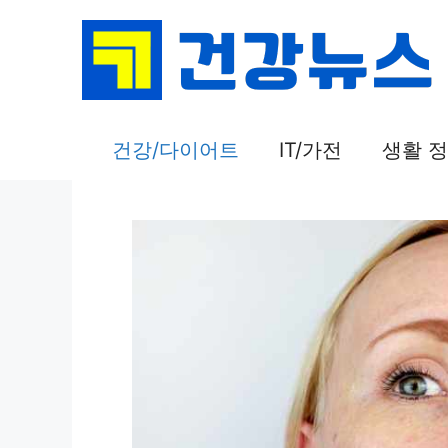
컨
텐
츠
로
건
건강/다이어트
IT/가전
생활 
너
뛰
기