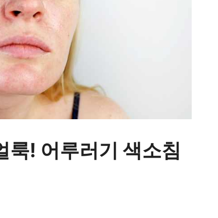
얼룩! 어루러기 색소침