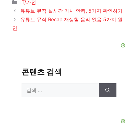
카
IT/가전
테
유튜브 뮤직 실시간 가사 안됨, 5가지 확인하기
고
유튜브 뮤직 Recap 재생할 음악 없음 5가지 원
리
인
콘텐츠 검색
검
색: