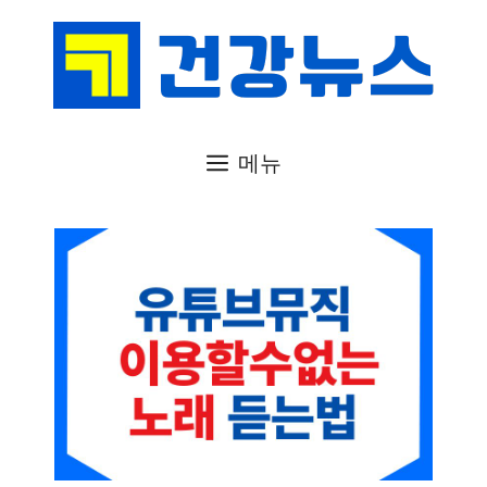
컨
텐
츠
로
건
메뉴
너
뛰
기