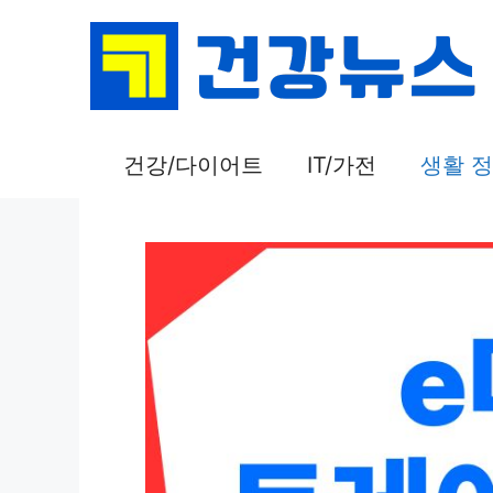
컨
텐
츠
로
건
건강/다이어트
IT/가전
생활 
너
뛰
기