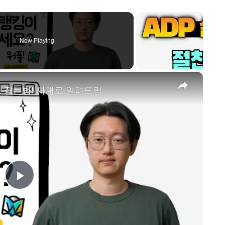
Now Playing
×
 잡는법! 제대로 알려드림
P
l