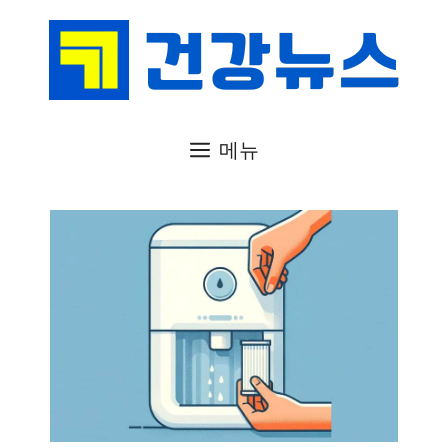
컨
텐
츠
로
건
메뉴
너
뛰
기