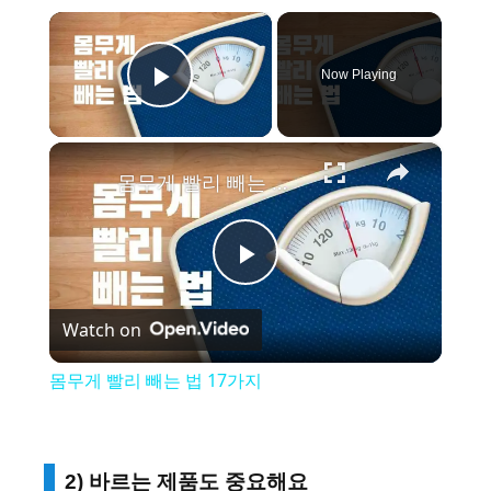
×
Now Playing
Play Video
×
몸무게 빨리 빼는 법 17가지
P
Watch on
l
몸무게 빨리 빼는 법 17가지
a
y
2) 바르는 제품도 중요해요