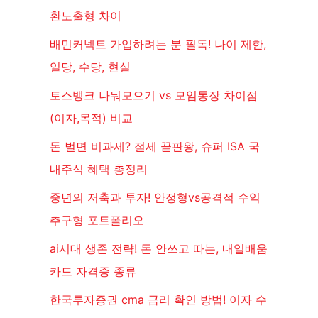
환노출형 차이
배민커넥트 가입하려는 분 필독! 나이 제한,
일당, 수당, 현실
토스뱅크 나눠모으기 vs 모임통장 차이점
(이자,목적) 비교
돈 벌면 비과세? 절세 끝판왕, 슈퍼 ISA 국
내주식 혜택 총정리
중년의 저축과 투자! 안정형vs공격적 수익
추구형 포트폴리오
ai시대 생존 전략! 돈 안쓰고 따는, 내일배움
카드 자격증 종류
한국투자증권 cma 금리 확인 방법! 이자 수