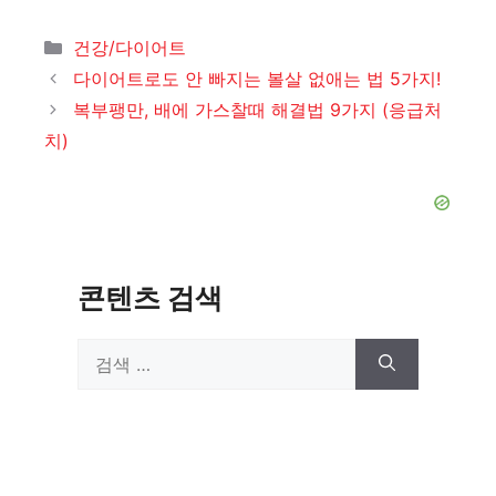
카
건강/다이어트
테
다이어트로도 안 빠지는 볼살 없애는 법 5가지!
고
복부팽만, 배에 가스찰때 해결법 9가지 (응급처
리
치)
콘텐츠 검색
검
색: