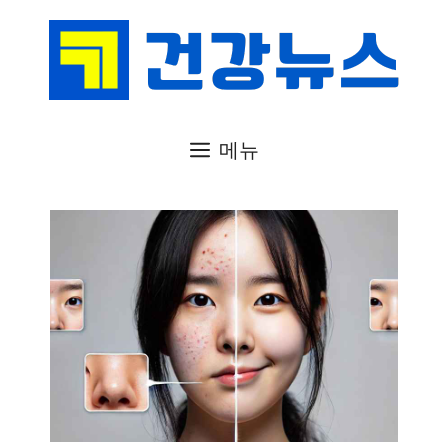
컨
텐
츠
로
건
메뉴
너
뛰
기