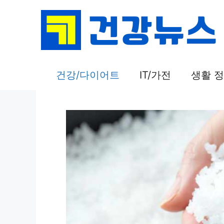
컨
텐
츠
로
건
건강/다이어트
IT/가전
생활 
너
뛰
기