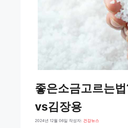
좋은소금고르는법?
vs김장용
2024년 12월 06일
작성자:
건강뉴스