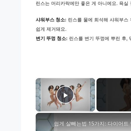
린스는 머리카락에만 좋은 게 아니에요. 욕실 
샤워부스 청소:
린스를 물에 희석해 샤워부스 
쉽게 제거돼요.
변기 뚜껑 청소:
린스를 변기 뚜껑에 뿌린 후,
×
Play Video
쉽게 살빼는법 15가지: 다이어트