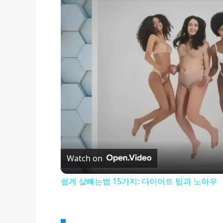
Watch on
쉽게 살빼는법 15가지: 다이어트 팁과 노하우