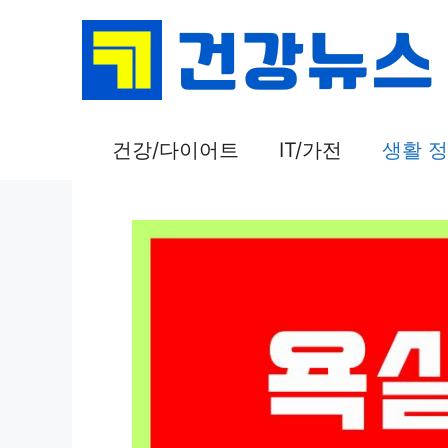
컨
텐
츠
로
건
건강/다이어트
IT/가전
생활 
너
뛰
기