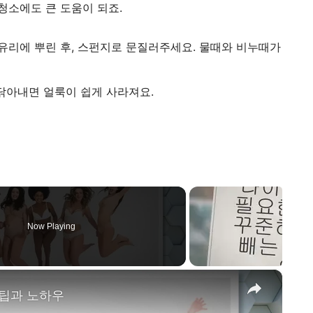
청소에도 큰 도움이 되죠.
유리에 뿌린 후, 스펀지로 문질러주세요. 물때와 비누때가
 닦아내면 얼룩이 쉽게 사라져요.
Now Playing
×
 팁과 노하우