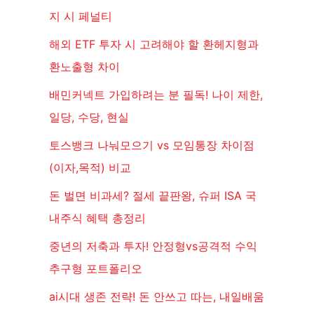
지 시 페널티
해외 ETF 투자 시 고려해야 할 환헤지형과
환노출형 차이
배민커넥트 가입하려는 분 필독! 나이 제한,
일당, 수당, 현실
토스뱅크 나눠모으기 vs 모임통장 차이점
(이자,목적) 비교
돈 벌면 비과세? 절세 끝판왕, 슈퍼 ISA 국
내주식 혜택 총정리
중년의 저축과 투자! 안정형vs공격적 수익
추구형 포트폴리오
ai시대 생존 전략! 돈 안쓰고 따는, 내일배움