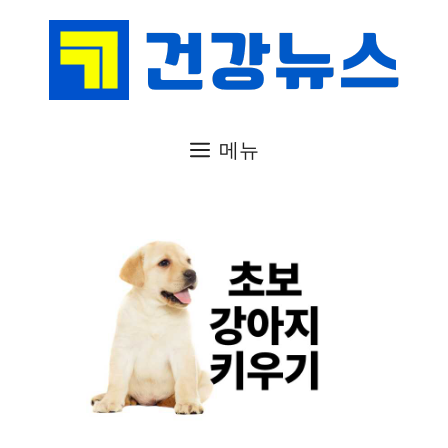
컨
텐
츠
로
건
메뉴
너
뛰
기