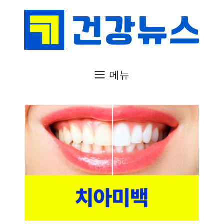
컨
텐
츠
로
건
메뉴
너
뛰
기