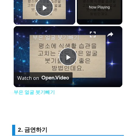
Now Playing
Play Video
×
부은 얼굴 붓기빼기
P
Watch on
l
부은 얼굴 붓기빼기
a
y
2. 금연하기