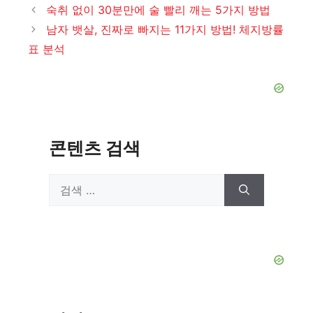
테
숙취 없이 30분만에 술 빨리 깨는 5가지 방법
고
남자 뱃살, 진짜로 빠지는 11가지 방법! 체지방률
리
표 분석
콘텐츠 검색
검
색: