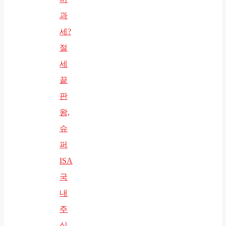
과
세?
절
세
끝
판
왕,
슈
퍼
ISA
국
내
주
식