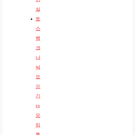
실
토
스
뱅
크
나
눠
모
으
기
vs
모
임
통