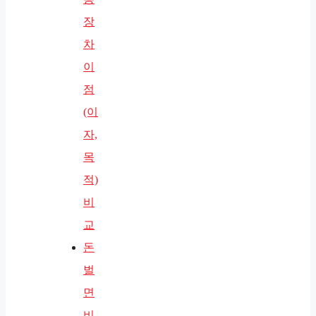
장
차
이
점
(이
자,
목
적)
비
교
돈
벌
면
비