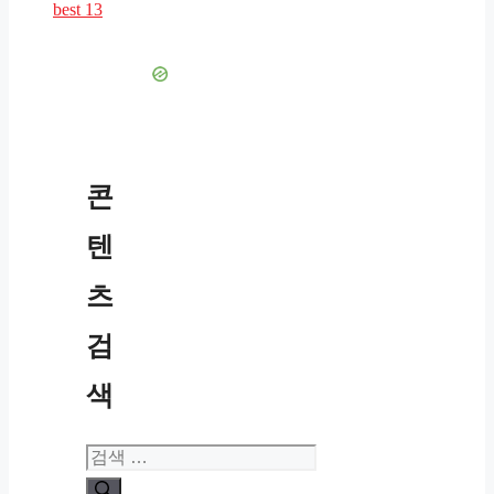
best 13
콘
텐
츠
검
색
검
색: