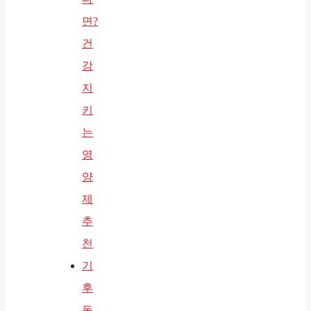
면?
건
강
지
키
는
영
양
제
추
천
기
후
동