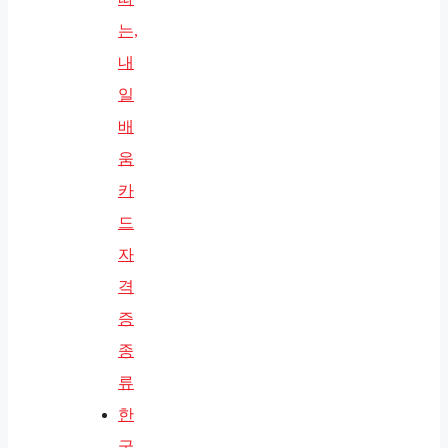
는,
내
일
배
움
카
드
자
격
증
종
류
한
국