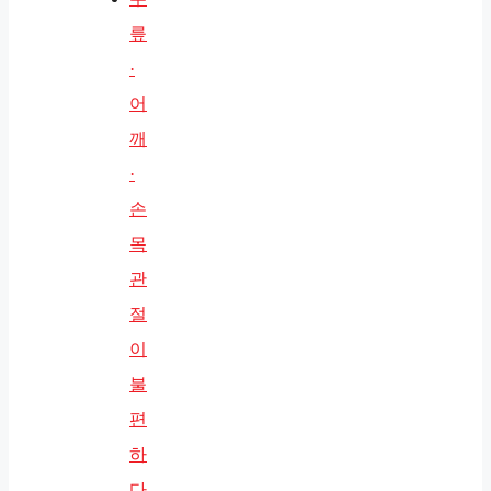
릎
·
어
깨
·
손
목
관
절
이
불
편
하
다