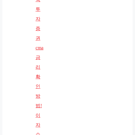
투
자
증
권
cma
금
리
확
인
방
법!
이
자
수