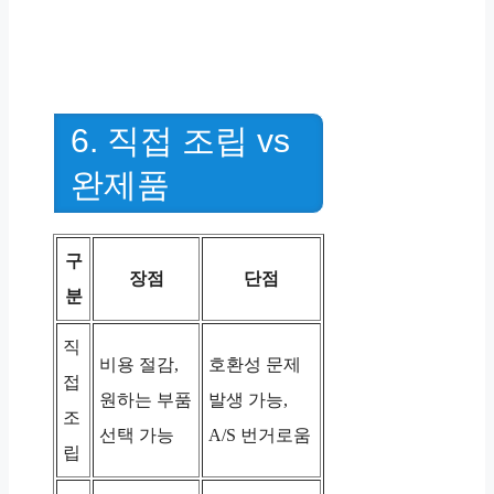
6. 직접 조립 vs
완제품
구
장점
단점
분
직
비용 절감,
호환성 문제
접
원하는 부품
발생 가능,
조
선택 가능
A/S 번거로움
립