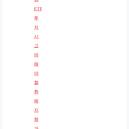
ETF
투
자
시
고
려
해
야
할
환
헤
지
형
과