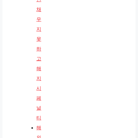
채
우
지
못
하
고
해
지
시
페
널
티
해
외