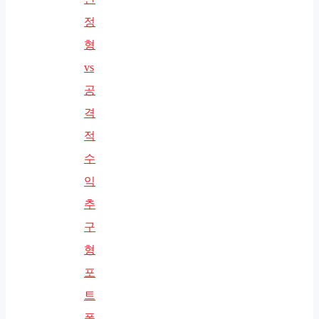
정
형
vs
공
격
적
수
익
추
구
형
포
트
폴