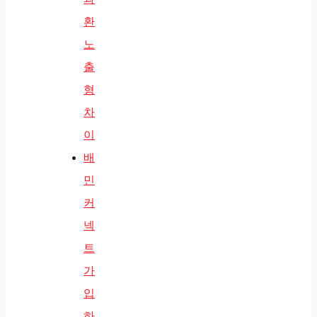
환
노
출
형
차
이
배
민
커
넥
트
가
입
하