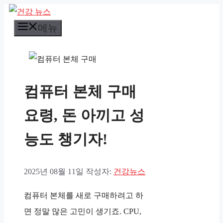
컨
메뉴
텐
츠
로
건
컴퓨터 본체 구매
너
뛰
요령, 돈 아끼고 성
기
능도 챙기자!
2025년 08월 11일
작성자:
건강뉴스
컴퓨터 본체를 새로 구매하려고 하
면 정말 많은 고민이 생기죠. CPU,