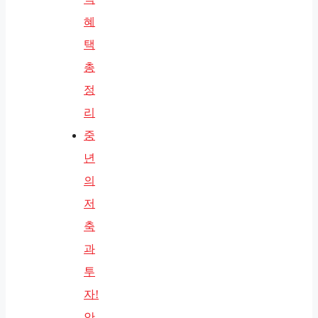
혜
택
총
정
리
중
년
의
저
축
과
투
자!
안