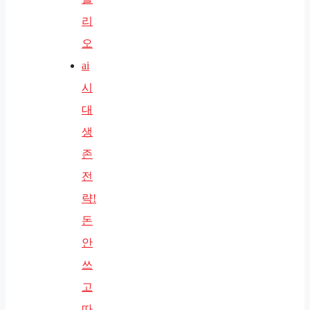
리
오
ai
시
대
생
존
전
략!
돈
안
쓰
고
따