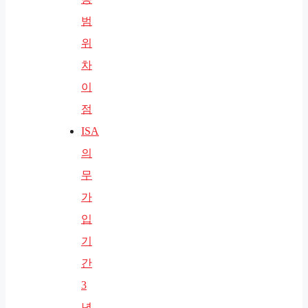
범
위
차
이
점
ISA
의
무
가
입
기
간
3
년