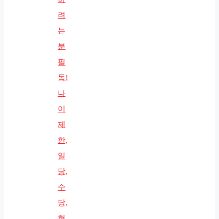
려
는
분
필
독!
나
이
제
한,
일
당,
수
당,
현