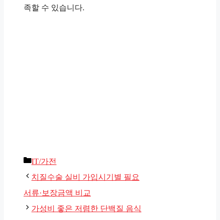
족할 수 있습니다.
카
IT/가전
테
치질수술 실비 가입시기별 필요
고
서류·보장금액 비교
리
가성비 좋은 저렴한 단백질 음식