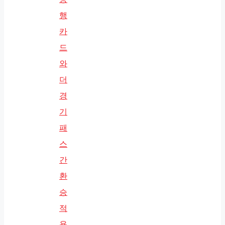
행
카
드
와
더
경
기
패
스
간
환
승
적
용