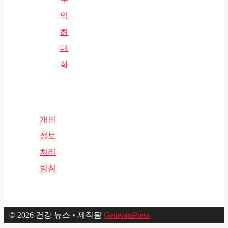
익
최
대
화
개인
정보
처리
방침
© 2026 건강 뉴스
• 제작됨
GeneratePress