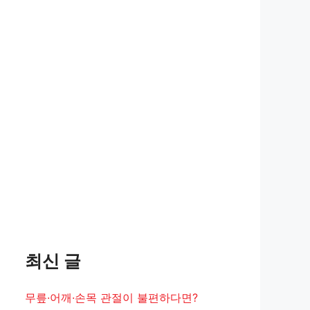
최신 글
무릎·어깨·손목 관절이 불편하다면?