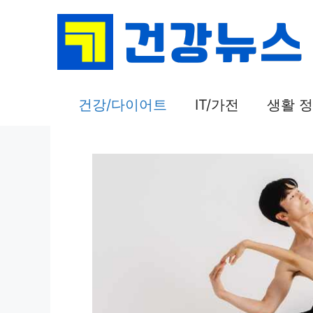
컨
텐
츠
로
건
건강/다이어트
IT/가전
생활 
너
뛰
기