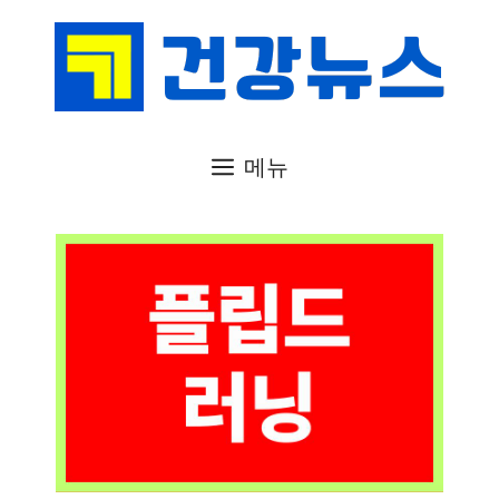
컨
텐
츠
로
건
메뉴
너
뛰
기