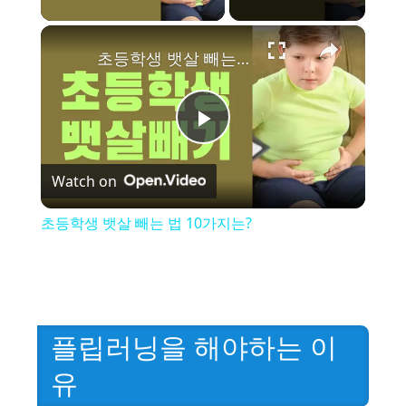
×
초등학생 뱃살 빼는 법 10가지는?
P
Watch on
l
초등학생 뱃살 빼는 법 10가지는?
a
y
플립러닝을 해야하는 이
V
유