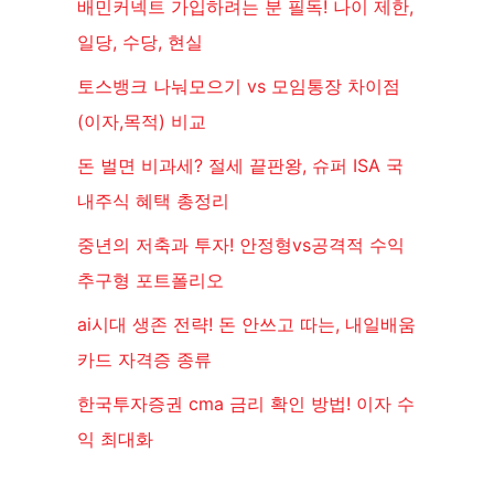
배민커넥트 가입하려는 분 필독! 나이 제한,
일당, 수당, 현실
토스뱅크 나눠모으기 vs 모임통장 차이점
(이자,목적) 비교
돈 벌면 비과세? 절세 끝판왕, 슈퍼 ISA 국
내주식 혜택 총정리
중년의 저축과 투자! 안정형vs공격적 수익
추구형 포트폴리오
ai시대 생존 전략! 돈 안쓰고 따는, 내일배움
카드 자격증 종류
한국투자증권 cma 금리 확인 방법! 이자 수
익 최대화