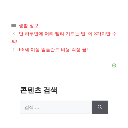
카
생활 정보
테
단 하루만에 머리 빨리 기르는 법, 이 3가지만 주
고
의!
리
65세 이상 임플란트 비용 걱정 끝!
콘텐츠 검색
검
색: