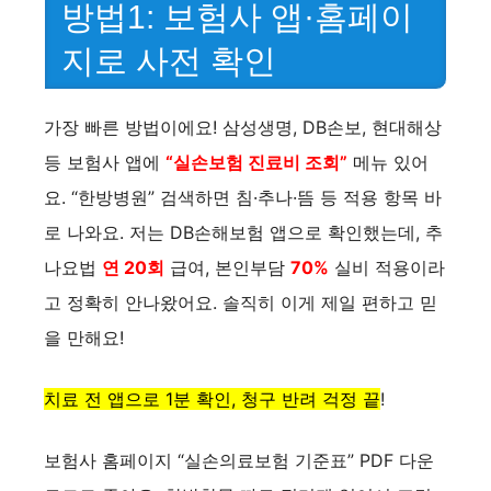
방법1: 보험사 앱·홈페이
지로 사전 확인
가장 빠른 방법이에요! 삼성생명, DB손보, 현대해상
등 보험사 앱에
“실손보험 진료비 조회”
메뉴 있어
요. “한방병원” 검색하면 침·추나·뜸 등 적용 항목 바
로 나와요. 저는 DB손해보험 앱으로 확인했는데, 추
나요법
연 20회
급여, 본인부담
70%
실비 적용이라
고 정확히 안나왔어요. 솔직히 이게 제일 편하고 믿
을 만해요!
치료 전 앱으로 1분 확인, 청구 반려 걱정 끝
!
보험사 홈페이지 “실손의료보험 기준표” PDF 다운