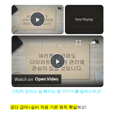
×
Now Playing
Play Video
×
가만히 있어도 살 빠지는 법 15가지를 알려드려요!
P
Watch on
l
가만히 있어도 살 빠지는 법 15가지를 알려드려요!
a
공단 급여=실비 적용 기본 원칙 확실
해요!