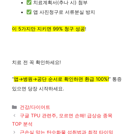
치료계획서(추나 시) 첨부
앱 사진청구로 서류분실 방지
이 5가지만 지키면 99% 청구 성공
!
치료 전 꼭 확인하세요!
“
앱→병원→공단 순서로 확인하면 환급 100%!
” 통증
있으면 당장 시작하세요.
카
건강/다이어트
테
구글 TPU 관련주, 모르면 손해! 급상승 종목
고
TOP 분석
리
근손실 막는 탄수화물 섭취법과 최적 타이밍