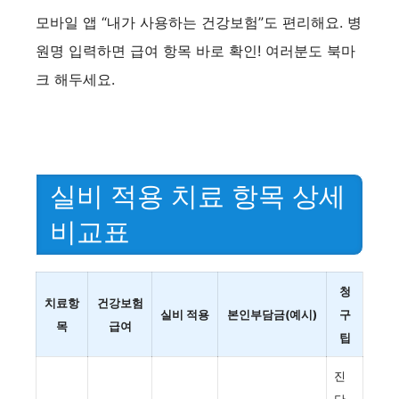
y
모바일 앱 “내가 사용하는 건강보험”도 편리해요. 병
V
원명 입력하면 급여 항목 바로 확인! 여러분도 북마
크 해두세요.
i
d
실비 적용 치료 항목 상세
e
비교표
o
청
치료항
건강보험
실비 적용
본인부담금(예시)
구
목
급여
팁
진