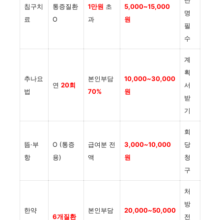
단
침구치
통증질환
1만원
초
5,000~15,000
명
료
O
과
원
필
수
계
획
추나요
본인부담
10,000~30,000
연
20회
서
법
70%
원
받
기
회
뜸·부
O (통증
급여분 전
3,000~10,000
당
항
용)
액
원
청
구
처
방
한약
본인부담
20,000~50,000
6개질환
전