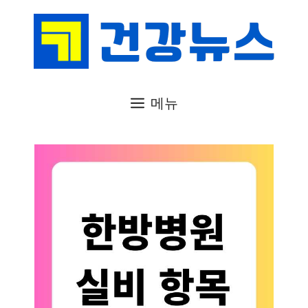
컨
텐
츠
로
건
메뉴
너
뛰
기