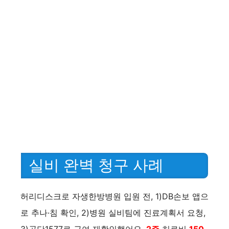
실비 완벽 청구 사례
허리디스크로 자생한방병원 입원 전, 1)DB손보 앱으
로 추나·침 확인, 2)병원 실비팀에 진료계획서 요청,
3)공단1577로 급여 재확인했어요.
2주
치료비
150