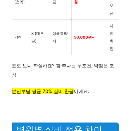
(첩약)
금
원
보
관
사
X (대부
상해특약
전
약침
50,000원~
분)
시
확
인
표로 보니 확실하죠? 침·추나는 무조건, 약침은 조
심!
본인부담 평균 70% 실비 환급
이에요.
병원별 실비 적용 차이