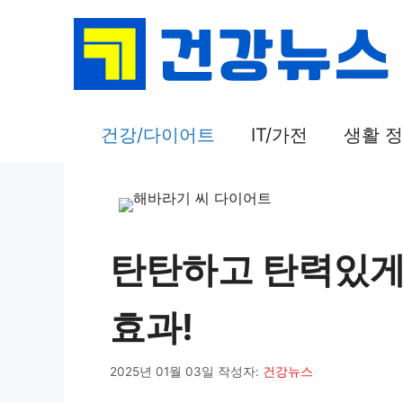
컨
텐
츠
로
건
건강/다이어트
IT/가전
생활 
너
뛰
기
탄탄하고 탄력있게
효과!
2025년 01월 03일
작성자:
건강뉴스