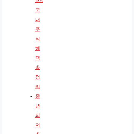
ISA
국
내
주
식
혜
택
총
정
리
중
년
의
저