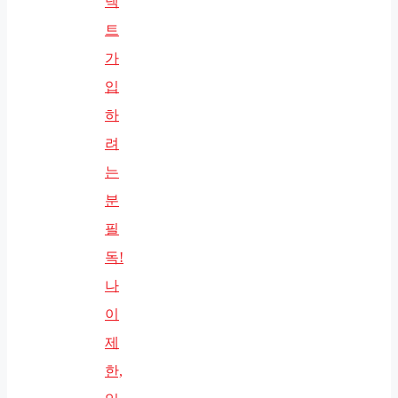
넥
트
가
입
하
려
는
분
필
독!
나
이
제
한,