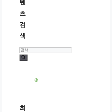
텐
츠
검
색
검
색:
최