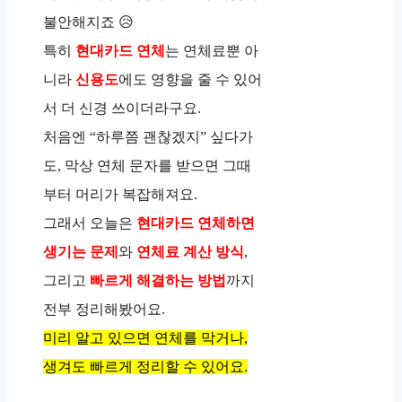
불안해지죠 😥
특히
현대카드 연체
는 연체료뿐 아
니라
신용도
에도 영향을 줄 수 있어
서 더 신경 쓰이더라구요.
처음엔 “하루쯤 괜찮겠지” 싶다가
도, 막상 연체 문자를 받으면 그때
부터 머리가 복잡해져요.
그래서 오늘은
현대카드 연체하면
생기는 문제
와
연체료 계산 방식
,
그리고
빠르게 해결하는 방법
까지
전부 정리해봤어요.
미리 알고 있으면 연체를 막거나,
생겨도 빠르게 정리할 수 있어요.