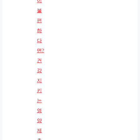
이
불
편
하
다
면?
건
강
지
키
는
영
양
제