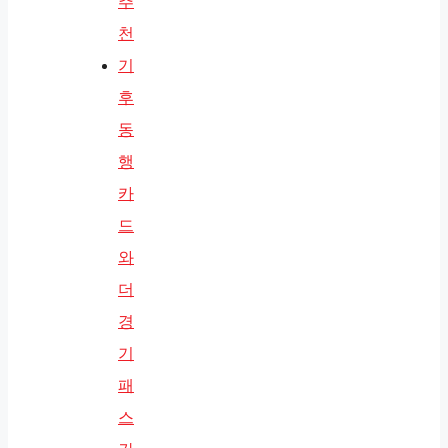
추
천
기
후
동
행
카
드
와
더
경
기
패
스