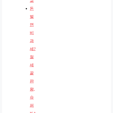
교
돈
벌
면
비
과
세?
절
세
끝
판
왕,
슈
퍼