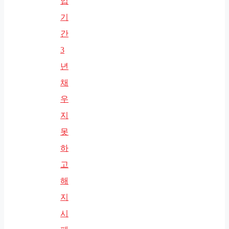
입
기
간
3
년
채
우
지
못
하
고
해
지
시