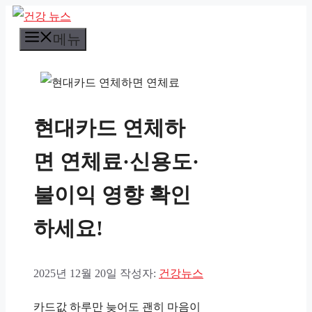
컨
메뉴
텐
츠
로
건
현대카드 연체하
너
뛰
면 연체료·신용도·
기
불이익 영향 확인
하세요!
2025년 12월 20일
작성자:
건강뉴스
카드값 하루만 늦어도 괜히 마음이