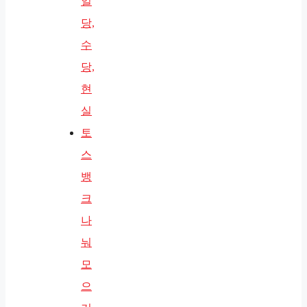
일
당,
수
당,
현
실
토
스
뱅
크
나
눠
모
으