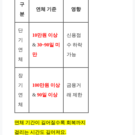
구
연체 기준
영향
분
단
10만원 이상
신용점
기
&
30~90일 미
수 하락
연
만
가능
체
장
기
100만원 이상
금융거
연
&
90일 이상
래 제한
체
연체 기간이 길어질수록 회복까지
걸리는 시간도 길어져요.