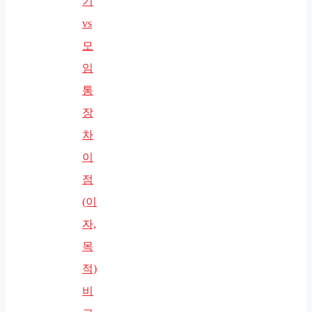
기
vs
모
임
통
장
차
이
점
(이
자,
목
적)
비