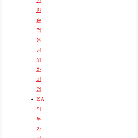
간
환
승
적
용
범
위
차
이
점
ISA
의
무
가