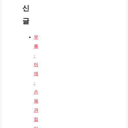
신
글
무
릎
·
어
깨
·
손
목
관
절