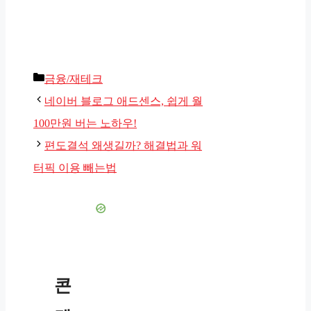
카
금융/재테크
테
네이버 블로그 애드센스, 쉽게 월
고
100만원 버는 노하우!
리
편도결석 왜생길까? 해결법과 워
터픽 이용 빼는법
콘