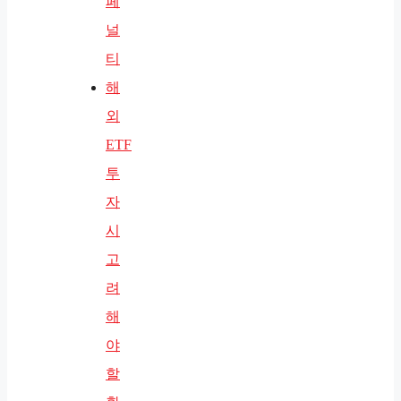
페
널
티
해
외
ETF
투
자
시
고
려
해
야
할