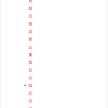
환
헤
지
형
과
환
노
출
형
차
이
배
민
커