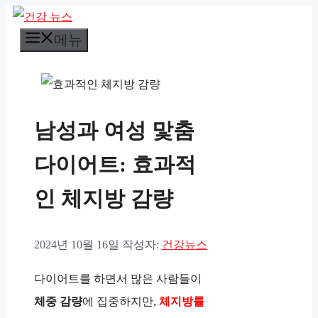
컨
메뉴
텐
츠
로
건
남성과 여성 맟춤
너
뛰
다이어트: 효과적
기
인 체지방 감량
2024년 10월 16일
작성자:
건강뉴스
다이어트를 하면서 많은 사람들이
체중 감량
에 집중하지만,
체지방률