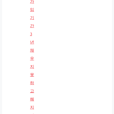
가
입
기
간
3
년
채
우
지
못
하
고
해
지