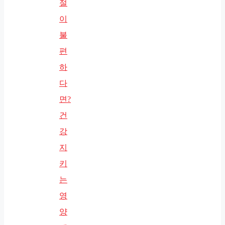
절
이
불
편
하
다
면?
건
강
지
키
는
영
양