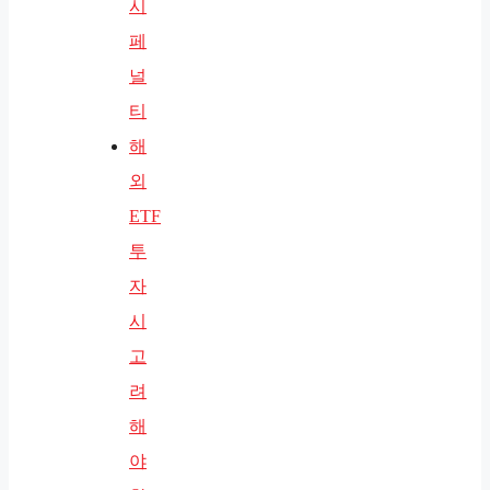
시
페
널
티
해
외
ETF
투
자
시
고
려
해
야