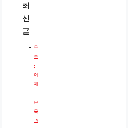
최
신
글
무
릎
·
어
깨
·
손
목
관