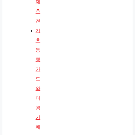
제
추
천
기
후
동
행
카
드
와
더
경
기
패