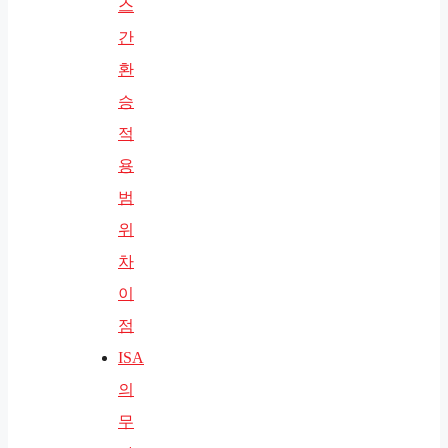
스
간
환
승
적
용
범
위
차
이
점
ISA
의
무