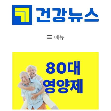
컨
텐
츠
로
건
메뉴
너
뛰
기