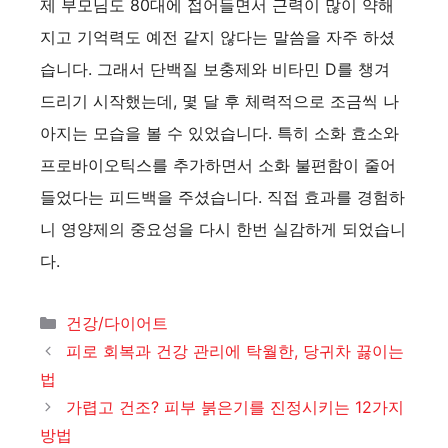
제 부모님도 80대에 접어들면서 근력이 많이 약해
지고 기억력도 예전 같지 않다는 말씀을 자주 하셨
습니다. 그래서 단백질 보충제와 비타민 D를 챙겨
드리기 시작했는데, 몇 달 후 체력적으로 조금씩 나
아지는 모습을 볼 수 있었습니다. 특히 소화 효소와
프로바이오틱스를 추가하면서 소화 불편함이 줄어
들었다는 피드백을 주셨습니다. 직접 효과를 경험하
니 영양제의 중요성을 다시 한번 실감하게 되었습니
다.
카
건강/다이어트
테
피로 회복과 건강 관리에 탁월한, 당귀차 끓이는
고
법
리
가렵고 건조? 피부 붉은기를 진정시키는 12가지
방법