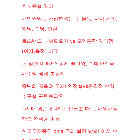
환노출형 차이
배민커넥트 가입하려는 분 필독! 나이 제한,
일당, 수당, 현실
토스뱅크 나눠모으기 vs 모임통장 차이점
(이자,목적) 비교
돈 벌면 비과세? 절세 끝판왕, 슈퍼 ISA 국
내주식 혜택 총정리
중년의 저축과 투자! 안정형vs공격적 수익
추구형 포트폴리오
ai시대 생존 전략! 돈 안쓰고 따는, 내일배움
카드 자격증 종류
한국투자증권 cma 금리 확인 방법! 이자 수