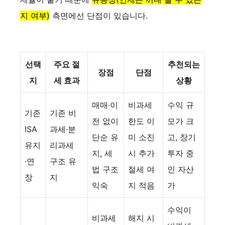
지 여부)
측면에선 단점이 있습니다.
선택
주요 절
추천되는
장점
단점
지
세 효과
상황
매매·이
비과세
수익 규
기존
기존 비
전 없이
한도 이
모가 크
ISA
과세·분
단순 유
미 소진
고, 장기
유지
리과세
지, 세
시 추가
투자 중
·연
구조 유
법 구조
절세 여
인 자산
장
지
익숙
지 적음
가
수익이
비과세
해지 시