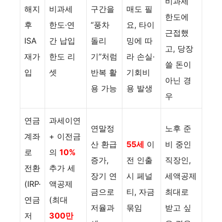
비과세
해지
비과세
구간을
매도 필
한도에
후
한도·연
“풍차
요, 타이
근접했
ISA
간 납입
돌리
밍에 따
고, 당장
재가
한도 리
기”처럼
라 손실·
쓸 돈이
입
셋
반복 활
기회비
아닌 경
용 가능
용 발생
우
연금
과세이연
연말정
노후 준
계좌
+ 이전금
산 환급
55세
이
비 중인
로
의
10%
증가,
전 인출
직장인,
전환
추가 세
장기 연
시 페널
세액공제
(IRP·
액공제
금으로
티, 자금
최대로
연금
(최대
저율과
묶임
받고 싶
저
300만