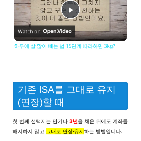
P
Watch on
l
하루에 살 많이 빼는 법 15단계 따라하면 3kg?
a
y
기존 ISA를 그대로 유지
V
(연장)할 때
i
첫 번째 선택지는 만기나
3년
을 채운 뒤에도 계좌를
d
해지하지 않고
그대로 연장·유지
하는 방법입니다.