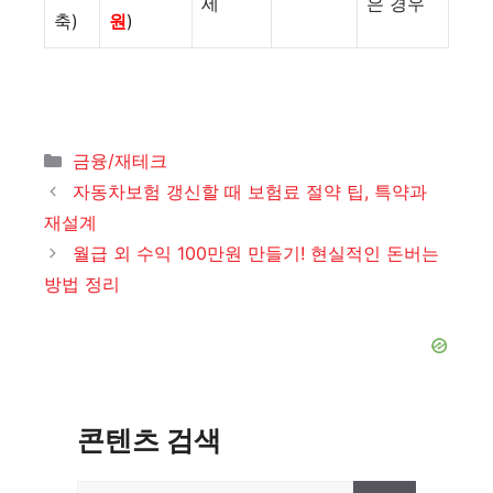
세
은 경우
축)
원
)
카
금융/재테크
테
자동차보험 갱신할 때 보험료 절약 팁, 특약과
고
재설계
리
월급 외 수익 100만원 만들기! 현실적인 돈버는
방법 정리
콘텐츠 검색