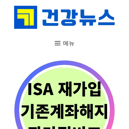
컨
텐
츠
로
건
메뉴
너
뛰
기