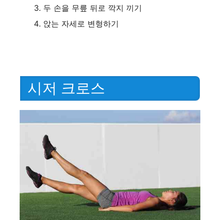
두 손을 무릎 뒤로 깍지 끼기
앉는 자세로 변형하기
시저 크로스