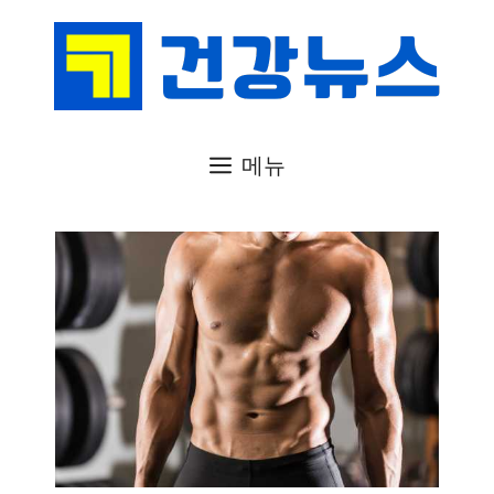
컨
텐
츠
로
건
메뉴
너
뛰
기