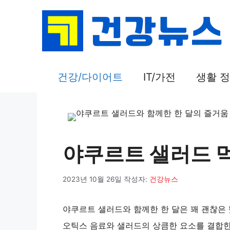
컨
텐
츠
로
건
건강/다이어트
IT/가전
생활 
너
뛰
기
야쿠르트 샐러드 
2023년 10월 26일
작성자:
건강뉴스
야쿠르트 샐러드와 함께한 한 달은 꽤 괜찮은
오틱스 음료와 샐러드의 상큼한 요소를 결합한