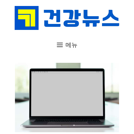
컨
텐
츠
로
건
메뉴
너
뛰
기