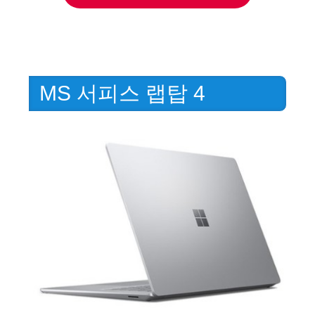
MS 서피스 랩탑 4