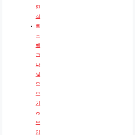
현
실
토
스
뱅
크
나
눠
모
으
기
vs
모
임