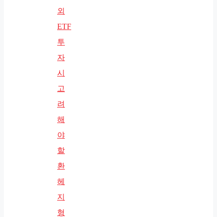
외
ETF
투
자
시
고
려
해
야
할
환
헤
지
형