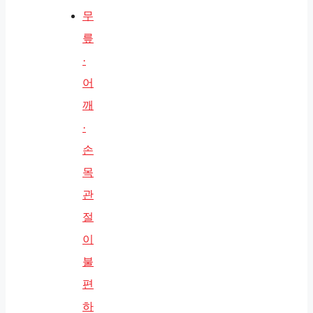
무
릎
·
어
깨
·
손
목
관
절
이
불
편
하