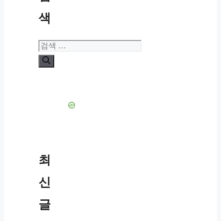
색
검
색:
최
신
글