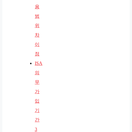
용
범
위
차
이
점
ISA
의
무
가
입
기
간
3