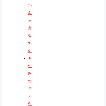
과
환
노
출
형
차
이
배
민
커
넥
트
가
입