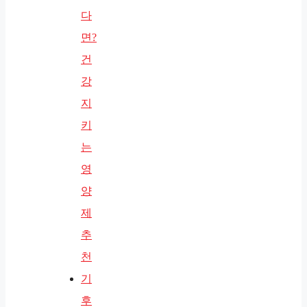
다
면?
건
강
지
키
는
영
양
제
추
천
기
후