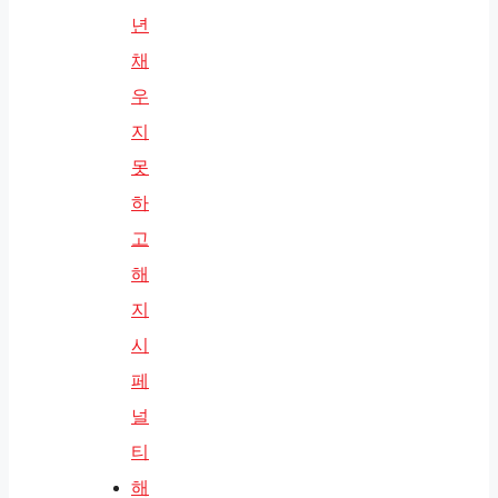
년
채
우
지
못
하
고
해
지
시
페
널
티
해