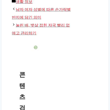
카
생활 정보
테
남자 여자 성별에 따른 손가락별
고
반지에 담긴 의미
리
눌린 배, 뱃살 접힌 자국 빨리 없
애고 관리하기
콘
텐
츠
검