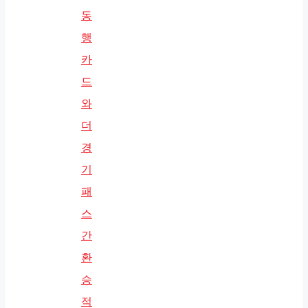
동
행
카
드
와
더
경
기
패
스
간
환
승
적