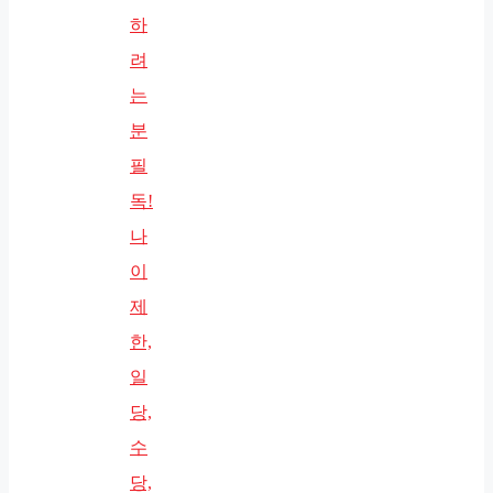
하
려
는
분
필
독!
나
이
제
한,
일
당,
수
당,