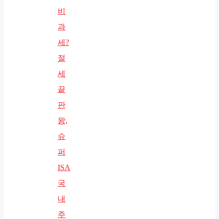
비
과
세?
절
세
끝
판
왕,
슈
퍼
ISA
국
내
주