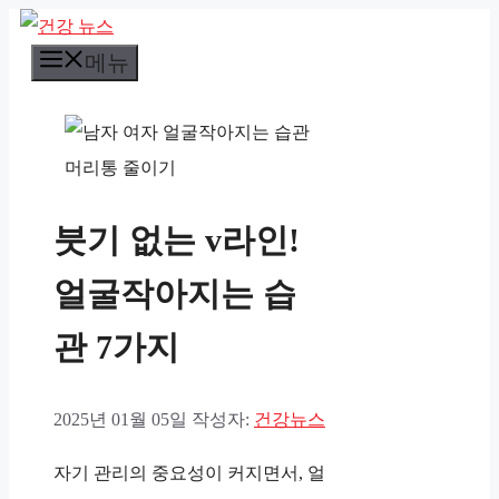
컨
메뉴
텐
츠
로
건
너
붓기 없는 v라인!
뛰
기
얼굴작아지는 습
관 7가지
2025년 01월 05일
작성자:
건강뉴스
자기 관리의 중요성이 커지면서, 얼