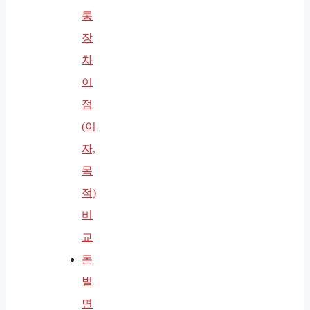
통
장
차
이
점
(이
자,
목
적)
비
교
돈
벌
면