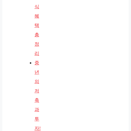
식
혜
택
총
정
리
중
년
의
저
축
과
투
자!