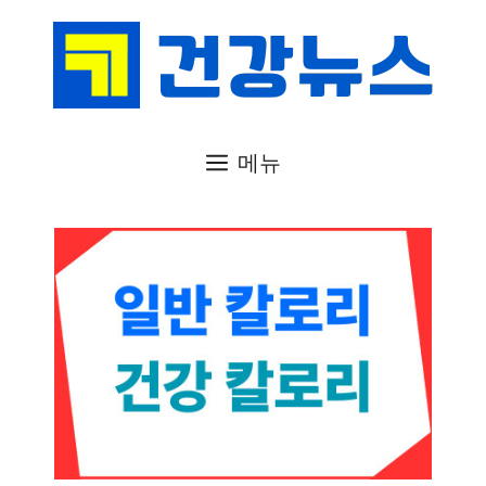
컨
텐
츠
로
건
메뉴
너
뛰
기