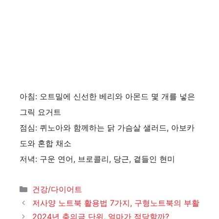
아침: 오트밀에 신선한 베리와 아몬드 몇 개를 넣은
그릭 요거트
점심: 퀴노아와 함께하는 닭 가슴살 샐러드, 아보카
도와 혼합 채소
저녁: 구운 연어, 브로콜리, 당근, 곁들인 현미
카
건강/다이어트
테
저사양 노트북 활용법 7가지, 구형노트북의 부활
고
2024년 축의금 단위, 얼마가 적당할까?