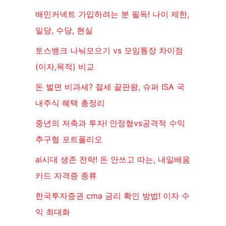
배민커넥트 가입하려는 분 필독! 나이 제한,
일당, 수당, 현실
토스뱅크 나눠모으기 vs 모임통장 차이점
(이자,목적) 비교
돈 벌면 비과세? 절세 끝판왕, 슈퍼 ISA 국
내주식 혜택 총정리
중년의 저축과 투자! 안정형vs공격적 수익
추구형 포트폴리오
ai시대 생존 전략! 돈 안쓰고 따는, 내일배움
카드 자격증 종류
한국투자증권 cma 금리 확인 방법! 이자 수
익 최대화