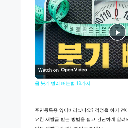
P
l
Watch on
a
몸 붓기 빨리 빼는법 19가지
y
V
주민등록증 잃어버리셨나요? 걱정을 하기 전에 
요한 재발급 받는 방법을 쉽고 간단하게 알려드
i