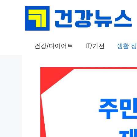
컨
텐
츠
로
건
건강/다이어트
IT/가전
생활 
너
뛰
기