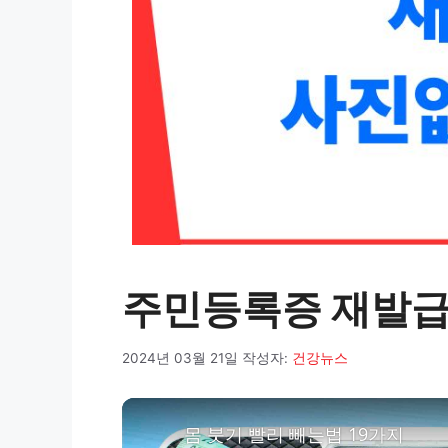
주민등록증 재발급
2024년 03월 21일
작성자:
건강뉴스
몸 붓기 빨리 빼는법 19가지