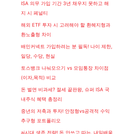
ISA 의무 가입 기간 3년 채우지 못하고 해
지 시 페널티
해외 ETF 투자 시 고려해야 할 환헤지형과
환노출형 차이
배민커넥트 가입하려는 분 필독! 나이 제한,
일당, 수당, 현실
토스뱅크 나눠모으기 vs 모임통장 차이점
(이자,목적) 비교
돈 벌면 비과세? 절세 끝판왕, 슈퍼 ISA 국
내주식 혜택 총정리
중년의 저축과 투자! 안정형vs공격적 수익
추구형 포트폴리오
ai시대 생존 전략! 돈 안쓰고 따는, 내일배움