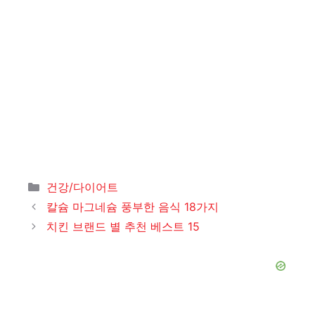
카
건강/다이어트
테
칼슘 마그네슘 풍부한 음식 18가지
고
치킨 브랜드 별 추천 베스트 15
리