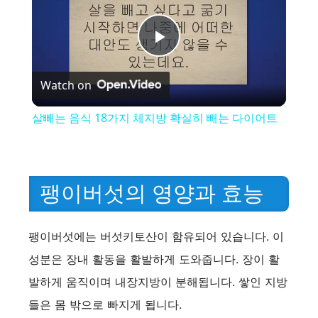
P
Watch on
l
살빼는 음식 18가지 체지방 확실히 빼는 다이어트
a
y
팽이버섯의 영양과 효능
V
팽이버섯에는 버섯키토산이 함유되어 있습니다. 이
성분은 장내 활동을 활발하게 도와줍니다. 장이 활
i
발하게 움직이며 내장지방이 분해됩니다. 쌓인 지방
들은 몸 밖으로 빠지게 됩니다.
d