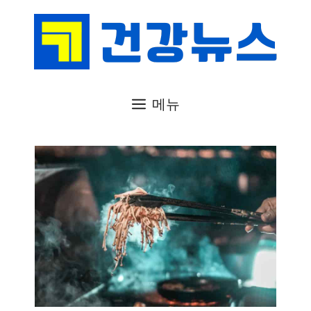
컨
텐
츠
로
건
메뉴
너
뛰
기