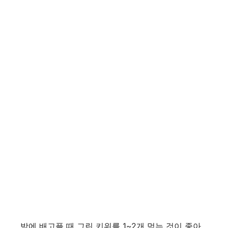
밤에 배고플 때 그린 키위를 1~2개 먹는 것이 좋아