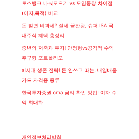
토스뱅크 나눠모으기 vs 모임통장 차이점
(이자,목적) 비교
돈 벌면 비과세? 절세 끝판왕, 슈퍼 ISA 국
내주식 혜택 총정리
중년의 저축과 투자! 안정형vs공격적 수익
추구형 포트폴리오
ai시대 생존 전략! 돈 안쓰고 따는, 내일배움
카드 자격증 종류
한국투자증권 cma 금리 확인 방법! 이자 수
익 최대화
개인정보처리방침