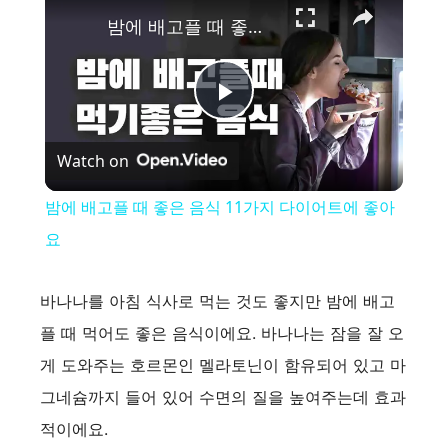
밤에 배고플 때 좋은 음식 11가지 다이어트에 좋아요
P
Watch on
l
밤에 배고플 때 좋은 음식 11가지 다이어트에 좋아
a
요
y
바나나를 아침 식사로 먹는 것도 좋지만 밤에 배고
플 때 먹어도 좋은 음식이에요. 바나나는 잠을 잘 오
V
게 도와주는 호르몬인 멜라토닌이 함유되어 있고 마
그네슘까지 들어 있어 수면의 질을 높여주는데 효과
i
적이에요.