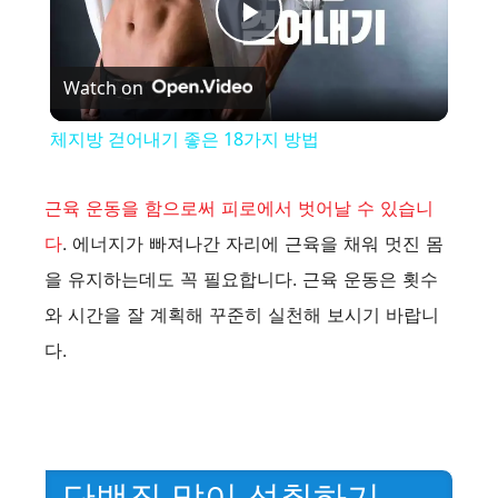
P
Watch on
l
체지방 걷어내기 좋은 18가지 방법
a
근육 운동을 함으로써 피로에서 벗어날 수 있습니
y
다
. 에너지가 빠져나간 자리에 근육을 채워 멋진 몸
을 유지하는데도 꼭 필요합니다. 근육 운동은 횟수
V
와 시간을 잘 계획해 꾸준히 실천해 보시기 바랍니
다.
i
d
단백질 많이 섭취하기