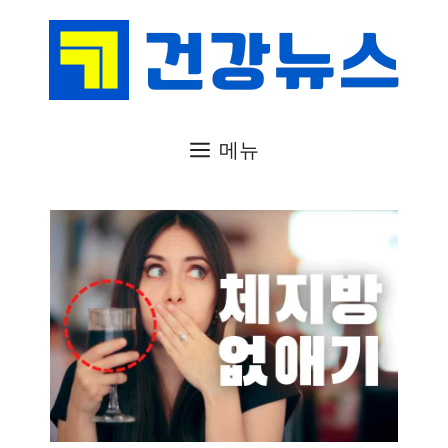
컨
텐
츠
로
건
메뉴
너
뛰
기