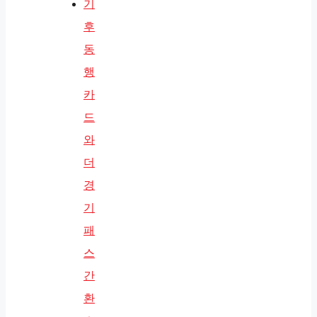
기
후
동
행
카
드
와
더
경
기
패
스
간
환