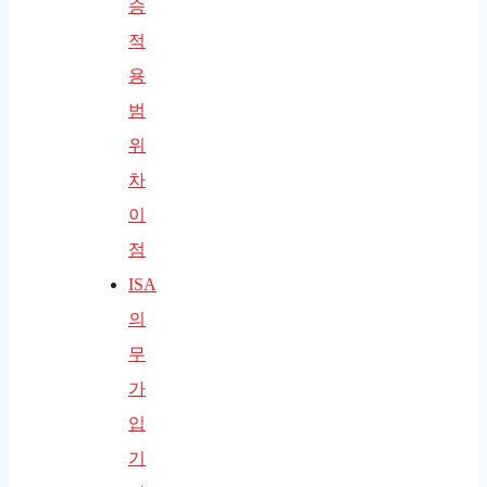
승
적
용
범
위
차
이
점
ISA
의
무
가
입
기