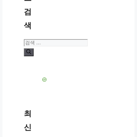
검
색
검
색:
최
신