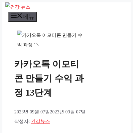
컨
메뉴
텐
츠
로
건
너
카카오톡 이모티
뛰
기
콘 만들기 수익 과
정 13단계
2023년 09월 07일
2023년 09월 07일
작성자:
건강뉴스