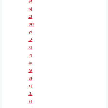
편
하
다
면?
건
강
지
키
는
영
양
제
추
천