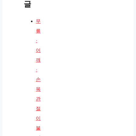
글
무
릎
·
어
깨
·
손
목
관
절
이
불