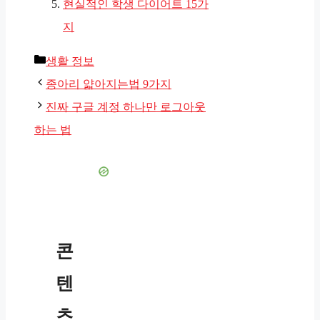
현실적인 학생 다이어트 15가
지
카
생활 정보
테
종아리 얇아지는법 9가지
고
진짜 구글 계정 하나만 로그아웃
리
하는 법
콘
텐
츠