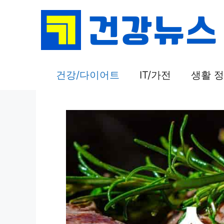
컨
텐
츠
로
건
건강/다이어트
IT/가전
생활 
너
뛰
기