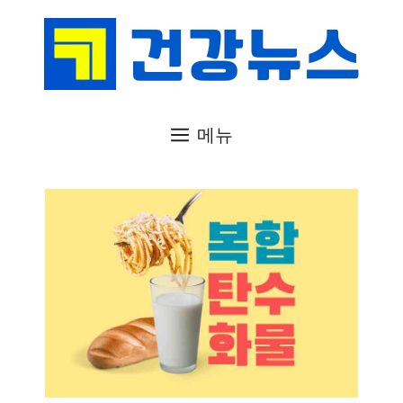
컨
텐
츠
로
건
메뉴
너
뛰
기