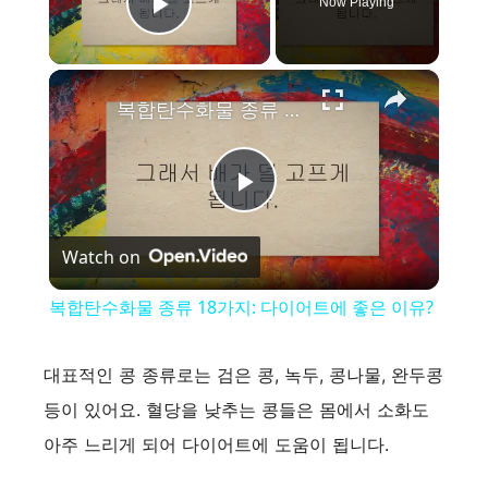
Now Playing
Play Video
×
복합탄수화물 종류 18가지: 다이어트에 좋은 이유?
P
Watch on
l
복합탄수화물 종류 18가지: 다이어트에 좋은 이유?
a
대표적인 콩 종류로는 검은 콩, 녹두, 콩나물, 완두콩
y
등이 있어요. 혈당을 낮추는 콩들은 몸에서 소화도
아주 느리게 되어 다이어트에 도움이 됩니다.
V