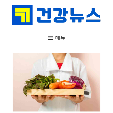
컨
텐
츠
로
건
메뉴
너
뛰
기